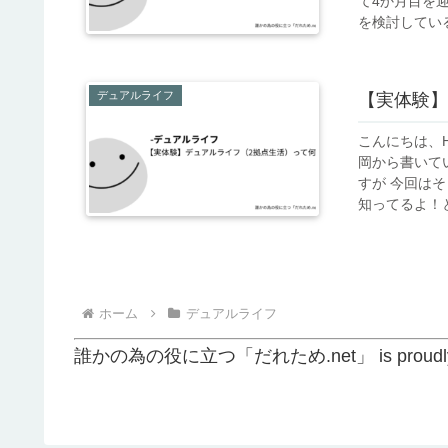
て4か月目を迎え
を検討してい
です。
デュアルライフ
【実体験】
こんにちは、H
岡から書いています。 現在静岡県と東京都の2拠
すが 今回は
知ってるよ！
います。それ
ホーム
デュアルライフ
誰かの為の役に立つ「だれため.net」 is proudly 